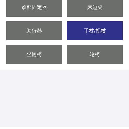
颈部固定器
床边桌
助行器
手杖/拐杖
坐厕椅
轮椅