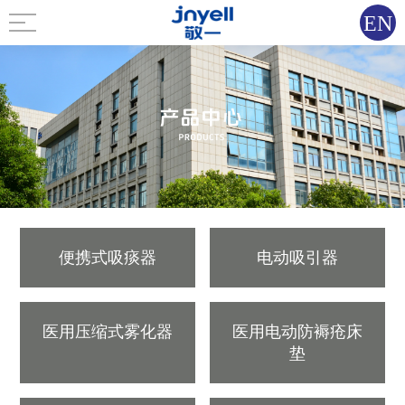
EN
便携式吸痰器
电动吸引器
医用压缩式雾化器
医用电动防褥疮床
垫