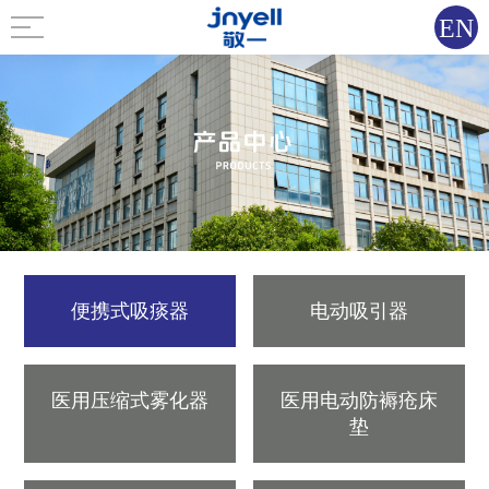
EN
便携式吸痰器
电动吸引器
医用压缩式雾化器
医用电动防褥疮床
垫