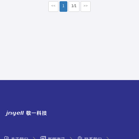
<<
1
1/1
>>