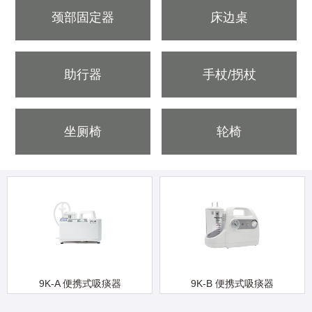
颈部固定器
床边桌
助行器
手杖/拐杖
坐厕椅
轮椅
9K-A 便携式吸痰器
9K-B 便携式吸痰器