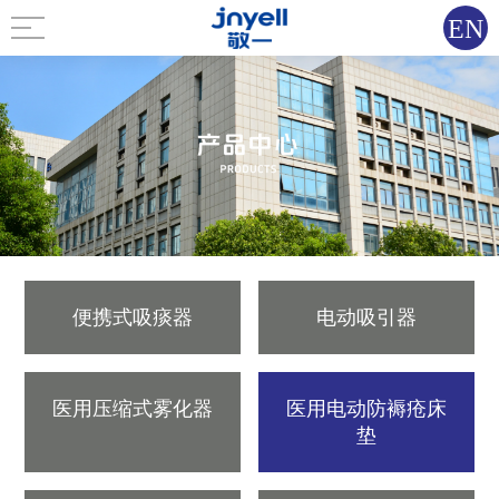
EN
便携式吸痰器
电动吸引器
医用压缩式雾化器
医用电动防褥疮床
垫