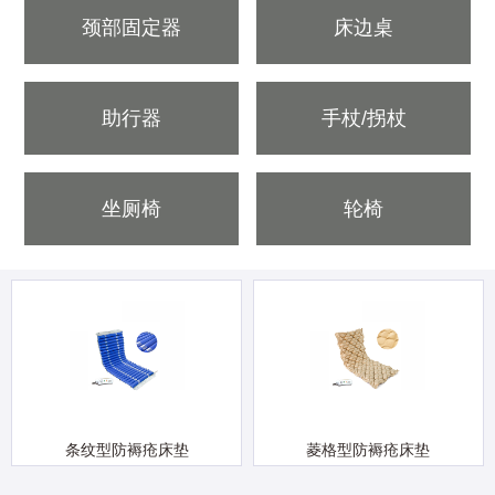
颈部固定器
床边桌
助行器
手杖/拐杖
坐厕椅
轮椅
条纹型防褥疮床垫
菱格型防褥疮床垫