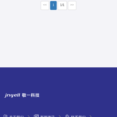
<<
1
1/1
>>